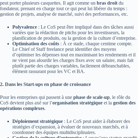
peut porter plusieurs casquettes. Il agit comme un
bras droit
du
fondateur, prenant en charge tout ce qui peut lui libérer du temps :
gestion de projets, analyse de marché, suivi des performances, etc.
Polyvalence
: Le CoS peut être impliqué dans des tâches aussi
variées que la rédaction de pitchs pour les investisseurs, la
planification de produits, ou la gestion de la culture d’entreprise.
Optimisation des coûts
: À ce stade, chaque centime compte.
Le Chief of Staff freelance peut identifier des moyens
d’optimiser les dépenses tout en maximisant les rendements et il
ne vient pas alourdir les charges fixes avec un salaire, mais fait
plutôt partie des charges variables, facilement débranchables,
élément rassurant pour les VC et BA.
2. Dans les Start-ups en phase de croissance
Pour les entreprises qui passent à une
phase de scale-up
, le rôle du
CoS devient plus axé sur l’
organisation stratégique
et la
gestion des
opérations complexes
.
Déploiement stratégique
: Le CoS peut aider à élaborer des
stratégies d’expansion, à évaluer de nouveaux marchés, et à
coordonner des équipes multidisciplinaires.
Gestion de la culture d’entreprise
: Lorsqu’une startup grandit